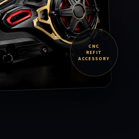
CNC
REFIT
ACCESSORY