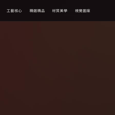
工藝核心
精選精品
材質美學
視覺圖庫